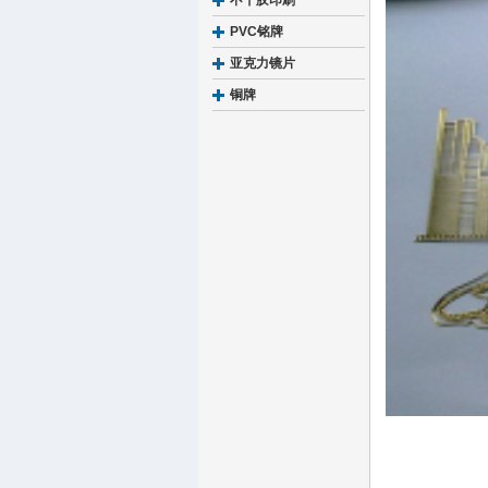
不干胶印刷
PVC铭牌
亚克力镜片
铜牌