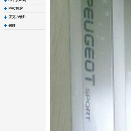
不干胶印刷
PVC铭牌
亚克力镜片
铜牌