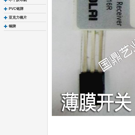
不干胶印刷
PVC铭牌
亚克力镜片
铜牌